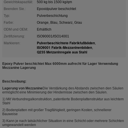
Gewichtskapazität:
500 kg bis 1500 kg/qm
Beenden Sie.:
Epoxidpulver beschichtet
Typ:
Pulverbeschichtung
Farbe:
Orange, Blau, Schwarz, Grau
ODM und OEM:
Erhältlich
Zertifizierung:
ISO90001/ISO14001
Pulverbeschichtete Fabrikfußböden
Markieren:
,
ISO9001 Fabrik-Mezzaninenböden
,
Q235 Metzaninregale aus Stahl
Epoxy Pulver beschichtet Max 6000mm aufrecht für Lager Verwendung
Mezzanine Lagerung
Beschreibung:
Lagerung von Mezzanine
Die Verstärkung des Abstands zwischen den Säulen
ermöglicht eine Minimierung der Hindernisse zwischen den Säulen.
1) Mit Verbundregalkonstruktion, patentierte Bodenplattenstruktur aus leichtem
Stahl
2) Bodenplatten mit großer Tragfähigkeit, geringen Kosten, schnellerer
Bauweise
3) Kann je nach tatsächlicher Situation in eine Schicht oder mehrere Schichten
umgewandelt werden