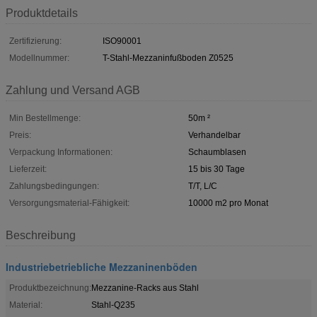
Produktdetails
Zertifizierung:
ISO90001
Modellnummer:
T-Stahl-Mezzaninfußboden Z0525
Zahlung und Versand AGB
Min Bestellmenge:
50m ²
Preis:
Verhandelbar
Verpackung Informationen:
Schaumblasen
Lieferzeit:
15 bis 30 Tage
Zahlungsbedingungen:
T/T, L/C
Versorgungsmaterial-Fähigkeit:
10000 m2 pro Monat
Beschreibung
Industriebetriebliche Mezzaninenböden
Produktbezeichnung:
Mezzanine-Racks aus Stahl
Material:
Stahl-Q235