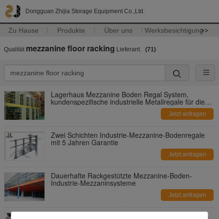
Dongguan Zhijia Storage Equipment Co.,Ltd.
Zu Hause
Produkte
Über uns
Werksbesichtigung
>>
mezzanine floor racking
Qualität
Lieferant.
(71)
Lagerhaus Mezzanine Boden Regal System,
kundenspezifische industrielle Metallregale für die
Lagerung
Jetzt anfragen
Zwei Schichten Industrie-Mezzanine-Bodenregale
mit 5 Jahren Garantie
Jetzt anfragen
Dauerhafte Rackgestützte Mezzanine-Boden-
Industrie-Mezzaninsysteme
Jetzt anfragen
Stahlkonstruktion 2-Schicht-Industrielle Mezzanine-