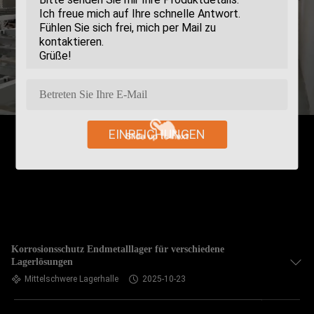
EINREICHUNGEN
Korrosionsschutz Endmetalllager für verschiedene
Lagerlösungen
Mittelschwere Lagerhalle
2025-10-23