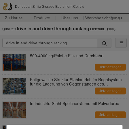
Dongguan Zhijia Storage Equipment Co.,Ltd.
Zu Hause
Produkte
Über uns
Werksbesichtigung
>>
drive in and drive through racking
Qualität
Lieferant.
(100)
500-4000 kg/Palette Ein- und Durchfahrt
Jetzt anfragen
Kaltgewalzte Struktur Stahlantrieb im Regalsystem
für die Lagerung von Gegenständen des
Trommeltyps
Jetzt anfragen
In Industrie-Stahl-Speicherräume mit Pulverfarbe
Jetzt anfragen
Montage-Antrieb im Regalsystem, Lager-Antrieb